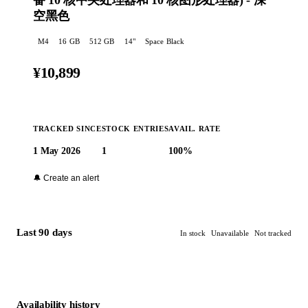
备 10 核中央处理器和 10 核图形处理器) - 深
空黑色
M4
16
GB
512 GB
14
"
Space Black
¥10,899
TRACKED SINCE
STOCK ENTRIES
AVAIL. RATE
1 May 2026
1
100%
Buy at Apple →
🔔 Create an alert
Last 90 days
In stock
Unavailable
Not tracked
Availability history