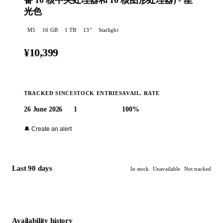
备 10 核中央处理器和 10 核图形处理器) - 星
光色
M5
16
GB
1 TB
13
"
Starlight
¥10,399
TRACKED SINCE
STOCK ENTRIES
AVAIL. RATE
26 June 2026
1
100%
Buy at Apple →
🔔 Create an alert
Last 90 days
In stock
Unavailable
Not tracked
Availability history