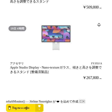
高さを調整できるスタンド
￥509,800
→
売り切れ
19日 4時間
アクセサリ
FYJJ3J/A
Apple Studio Display - Nano-textureガラス、傾きと高さを調整で
きるスタンド [整備済製品]
￥267,800
→
refurbMonitor()
—
Jérôme Neuvéglise が ❤️ を込めて作成
🇨🇭