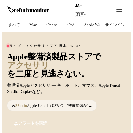
JA
🏷️
refurb
monitor
🇯🇵
すべて
Mac
iPhone
iPad
Apple Watch
サインイン
AirPods
ライブ
·
アクセサリ
·
🇯🇵
日本
·
RSS
Apple整備済製品ストアで
アクセサリ
を二度と見逃さない。
整備済Appleアクセサリ — キーボード、マウス、Apple Pencil、
Studio Displayなど。
🔥
33 min
Apple Pencil（USB-C）[整備済製品]
→
アラートを購読