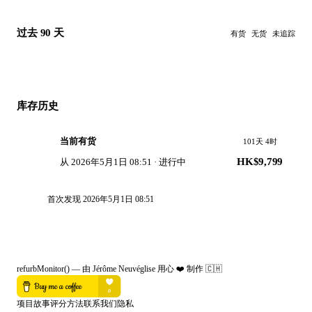
过去 90 天
有货
无货
未追踪
库存历史
当前有货
101天 4时
HK$9,799
从
2026年5月1日 08:51
·
进行中
首次发现
2026年5月1日 08:51
refurbMonitor()
—
由 Jérôme Neuvéglise 用心 ❤️ 制作
🇨🇭
项目故事
评分方法
联系我们
隐私